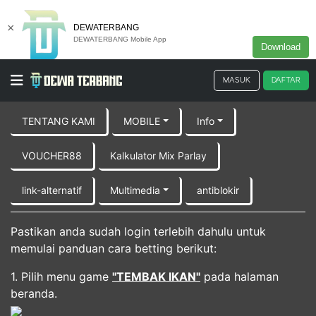
×
DEWATERBANG
DEWATERBANG Mobile App
Download
MASUK
DAFTAR
TENTANG KAMI
MOBILE
Info
VOUCHER88
Kalkulator Mix Parlay
link-alternatif
Multimedia
antiblokir
Pastikan anda sudah login terlebih dahulu untuk
memulai panduan cara betting berikut:
1. Pilih menu game
"TEMBAK IKAN"
pada halaman
beranda.